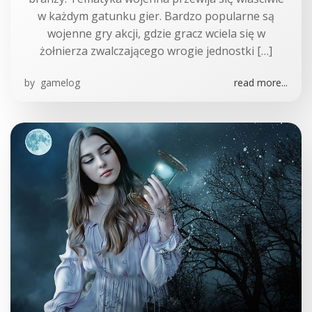
w każdym gatunku gier. Bardzo popularne są
wojenne gry akcji, gdzie gracz wciela się w
żołnierza zwalczającego wrogie jednostki […]
by
gamelog
read more...