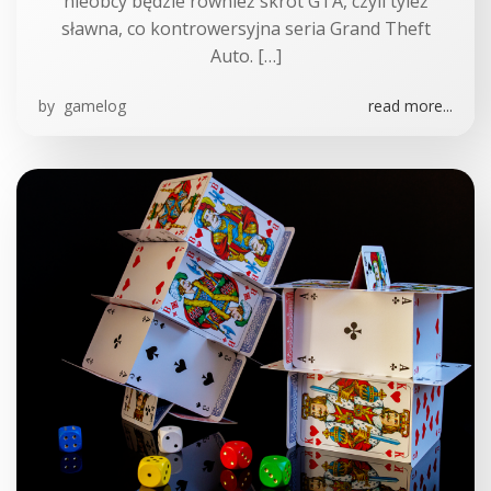
nieobcy będzie również skrót GTA, czyli tyleż
sławna, co kontrowersyjna seria Grand Theft
Auto. […]
by
gamelog
read more...