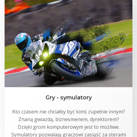
Gry - symulatory
Kto czasem nie chciałby być kimś zupełnie innym?
Znaną gwiazdą, biznesmenem, dyrektorem?
Dzięki grom komputerowym jest to możliwe.
Symulatory pozwalają graczowi zasiąść za sterami